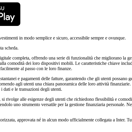
investimenti in modo semplice e sicuro, accessibile sempre e ovunque.
ta scheda.
igitale completa, offrendo una serie di funzionalità che migliorano la gesti
alla comodità dei loro dispositivi mobili. Le caratteristiche chiave inclu
e facilmente al passo con le loro finanze.
tantanei e pagamenti delle fatture, garantendo che gli utenti possano ges
rnendo agli utenti una chiara panoramica delle loro attività finanziarie. 
i dati e le transazioni degli utenti.
, si rivolge alle esigenze degli utenti che richiedono flessibilità e comodi
ndolo uno strumento versatile per la gestione finanziaria personale. Nel
rizzata, approvata né in alcun modo ufficialmente collegata a Inter. Tutti