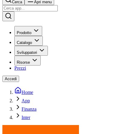
Cerca
Apri menu
Prodotto
Catalogo
Sviluppatori
Risorse
Prezzi
Accedi
Home
App
Finanza
Inter