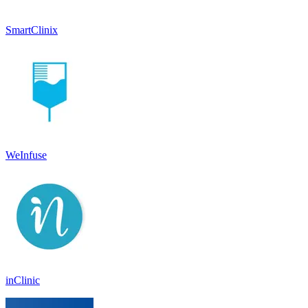
SmartClinix
WeInfuse
inClinic