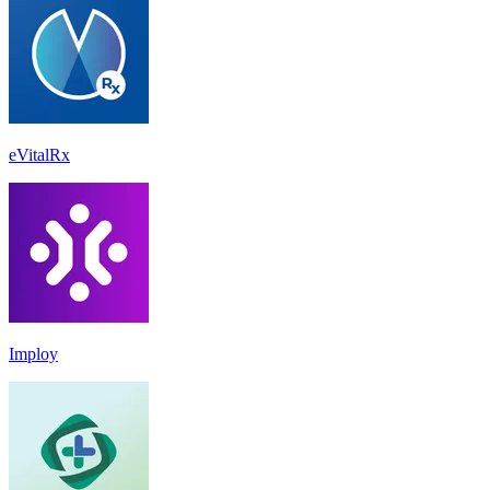
eVitalRx
Imploy