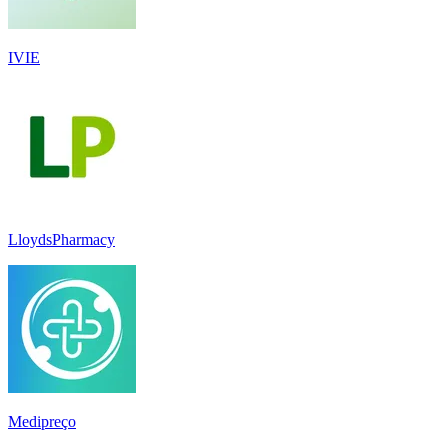
IVIE
LloydsPharmacy
Medipreço