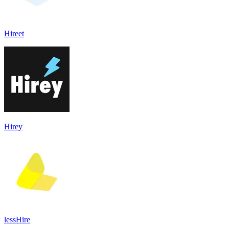
Hireet
Hirey
lessHire