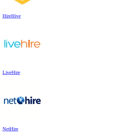
HireHive
LiveHire
NetHire