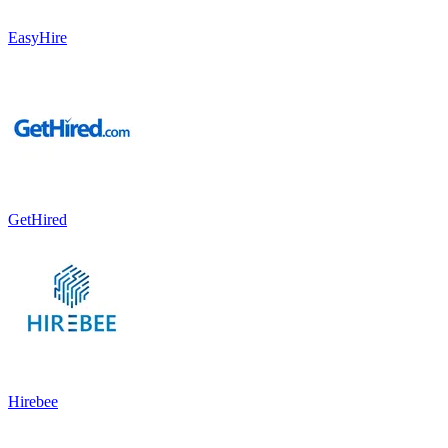
EasyHire
GetHired
Hirebee