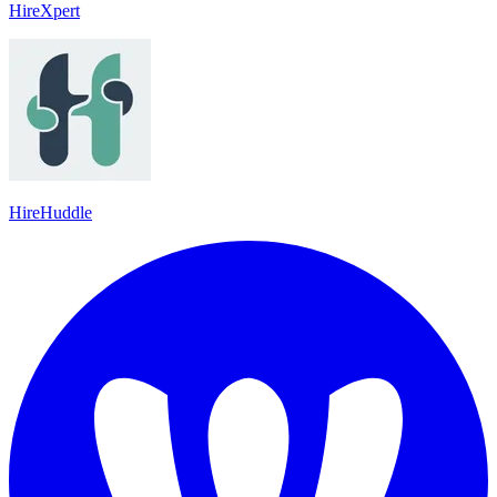
HireXpert
HireHuddle