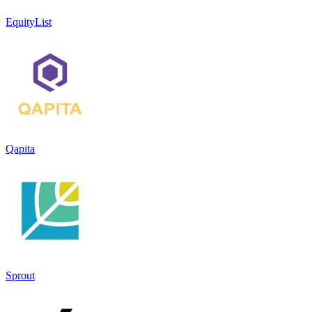
EquityList
Qapita
Sprout