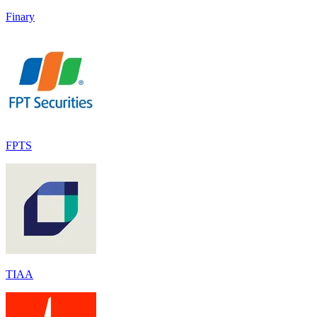
Finary
FPTS
TIAA