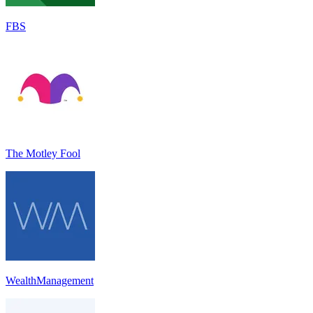
FBS
The Motley Fool
WealthManagement