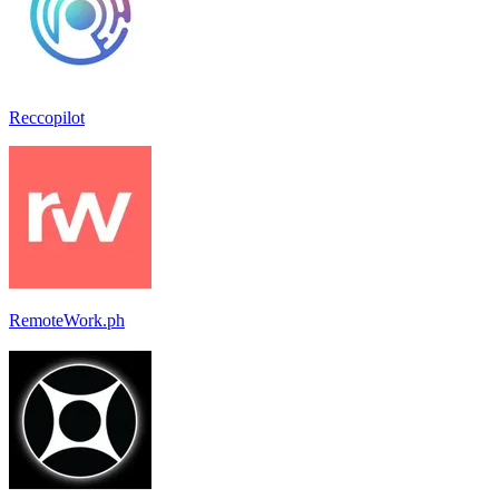
Reccopilot
RemoteWork.ph