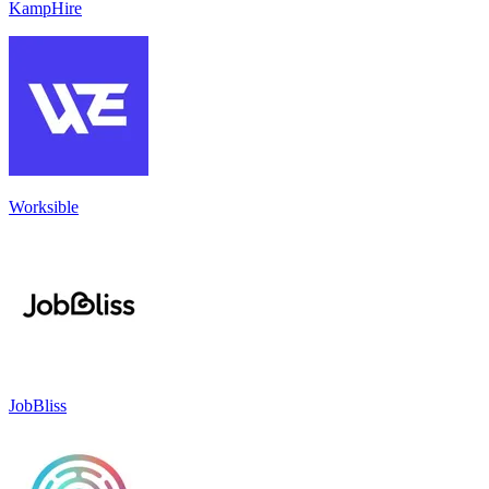
KampHire
Worksible
JobBliss