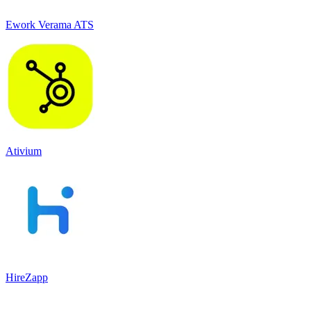
Ework Verama ATS
Ativium
HireZapp