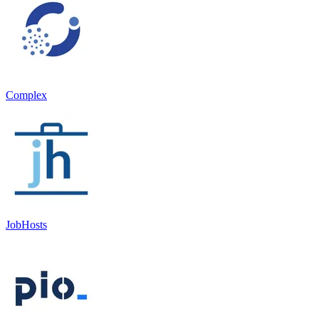
Complex
JobHosts