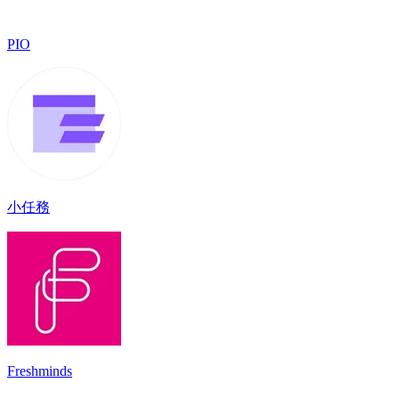
PIO
小任務
Freshminds