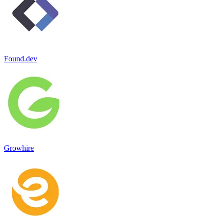
Found.dev
Growhire