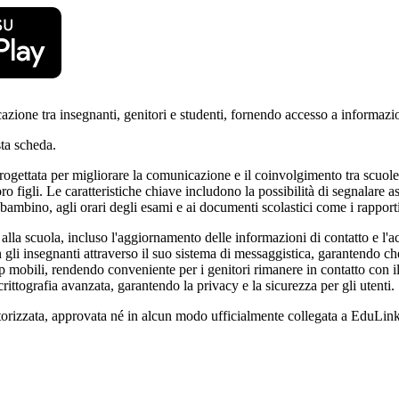
zione tra insegnanti, genitori e studenti, fornendo accesso a informazion
ta scheda.
gettata per migliorare la comunicazione e il coinvolgimento tra scuole e
figli. Le caratteristiche chiave includono la possibilità di segnalare asse
bambino, agli orari degli esami e ai documenti scolastici come i rapport
ive alla scuola, incluso l'aggiornamento delle informazioni di contatto e l'
 gli insegnanti attraverso il suo sistema di messaggistica, garantendo che
obili, rendendo conveniente per i genitori rimanere in contatto con il vi
crittografia avanzata, garantendo la privacy e la sicurezza per gli utenti.
torizzata, approvata né in alcun modo ufficialmente collegata a EduLink O