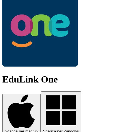
EduLink One
Scarica per macOS
Scarica per Windows