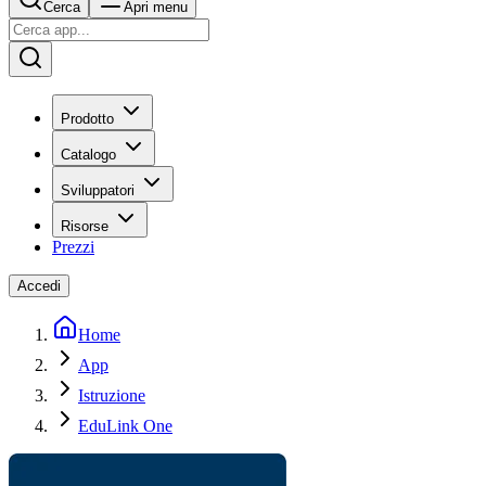
Cerca
Apri menu
Prodotto
Catalogo
Sviluppatori
Risorse
Prezzi
Accedi
Home
App
Istruzione
EduLink One