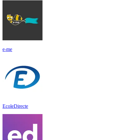
e-me
EcoleDirecte