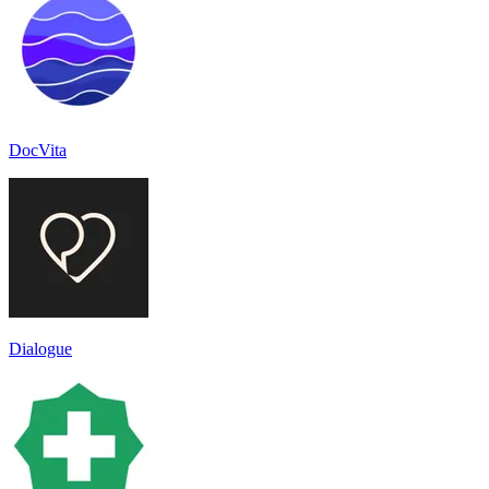
DocVita
Dialogue