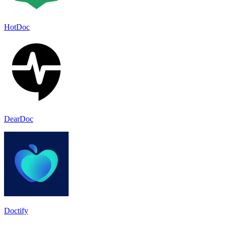
HotDoc
DearDoc
Doctify