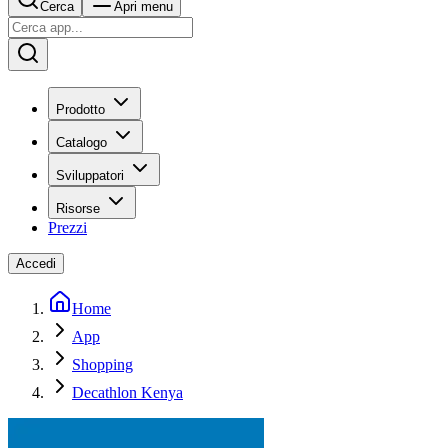
Cerca
Apri menu
Prodotto
Catalogo
Sviluppatori
Risorse
Prezzi
Accedi
Home
App
Shopping
Decathlon Kenya