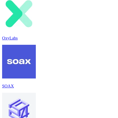
OxyLabs
SOAX