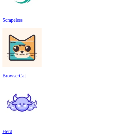
Scrapeless
BrowserCat
Herd