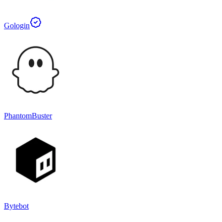
Gologin
PhantomBuster
Bytebot