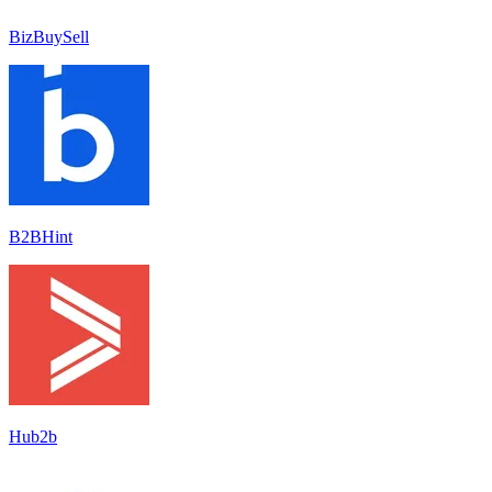
BizBuySell
B2BHint
Hub2b