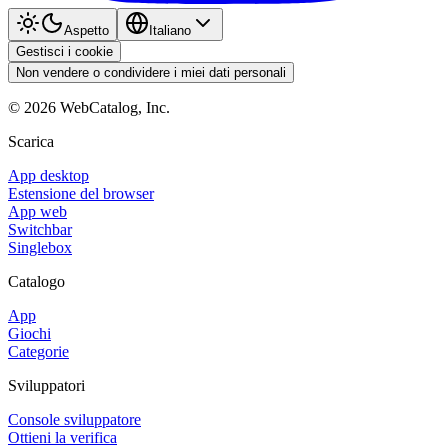
Aspetto
Italiano
Gestisci i cookie
Non vendere o condividere i miei dati personali
©
2026
WebCatalog, Inc.
Scarica
App desktop
Estensione del browser
App web
Switchbar
Singlebox
Catalogo
App
Giochi
Categorie
Sviluppatori
Console sviluppatore
Ottieni la verifica