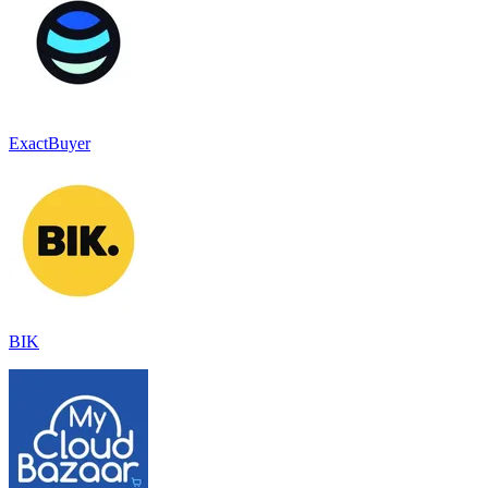
ExactBuyer
BIK