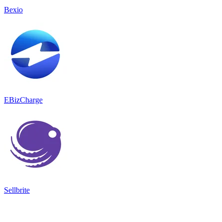
Bexio
EBizCharge
Sellbrite