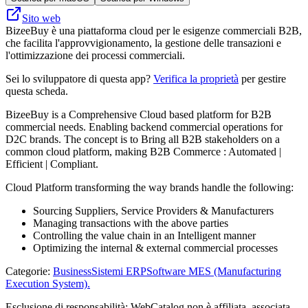
Sito web
BizeeBuy è una piattaforma cloud per le esigenze commerciali B2B,
che facilita l'approvvigionamento, la gestione delle transazioni e
l'ottimizzazione dei processi commerciali.
Sei lo sviluppatore di questa app?
Verifica la proprietà
per gestire
questa scheda.
BizeeBuy is a Comprehensive Cloud based platform for B2B
commercial needs. Enabling backend commercial operations for
D2C brands. The concept is to Bring all B2B stakeholders on a
common cloud platform, making B2B Commerce : Automated |
Efficient | Compliant.
Cloud Platform transforming the way brands handle the following:
Sourcing Suppliers, Service Providers & Manufacturers
Managing transactions with the above parties
Controlling the value chain in an Intelligent manner
Optimizing the internal & external commercial processes
Categorie
:
Business
Sistemi ERP
Software MES (Manufacturing
Execution System).
Esclusione di responsabilità: WebCatalog non è affiliata, associata,