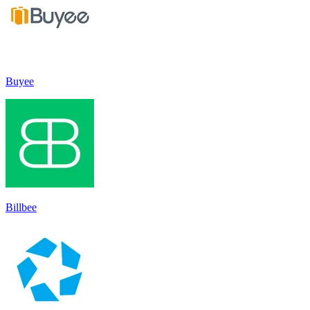
Buyee
Billbee