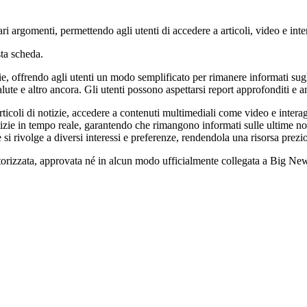
 argomenti, permettendo agli utenti di accedere a articoli, video e inte
ta scheda.
 offrendo agli utenti un modo semplificato per rimanere informati sugli
ute e altro ancora. Gli utenti possono aspettarsi report approfonditi e ana
 articoli di notizie, accedere a contenuti multimediali come video e inter
tizie in tempo reale, garantendo che rimangono informati sulle ultime no
e si rivolge a diversi interessi e preferenze, rendendola una risorsa prezi
utorizzata, approvata né in alcun modo ufficialmente collegata a Big News