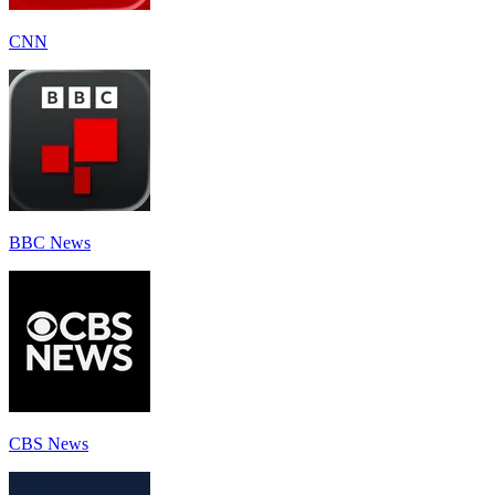
CNN
BBC News
CBS News