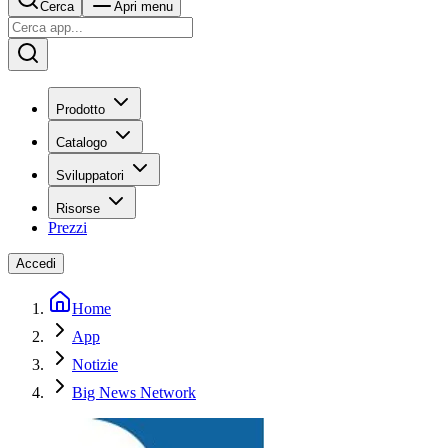
Cerca
Apri menu
Prodotto
Catalogo
Sviluppatori
Risorse
Prezzi
Accedi
Home
App
Notizie
Big News Network