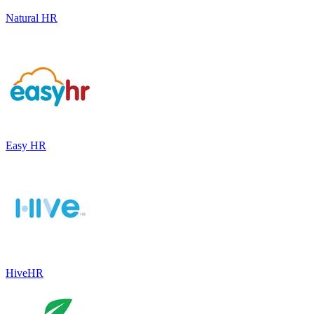
Natural HR
Easy HR
HiveHR