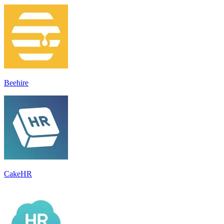
Beehire
CakeHR