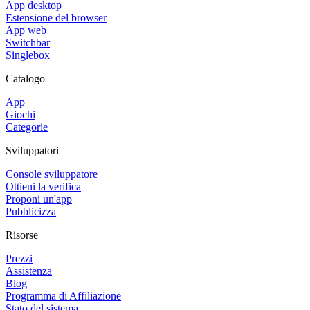
App desktop
Estensione del browser
App web
Switchbar
Singlebox
Catalogo
App
Giochi
Categorie
Sviluppatori
Console sviluppatore
Ottieni la verifica
Proponi un'app
Pubblicizza
Risorse
Prezzi
Assistenza
Blog
Programma di Affiliazione
Stato del sistema