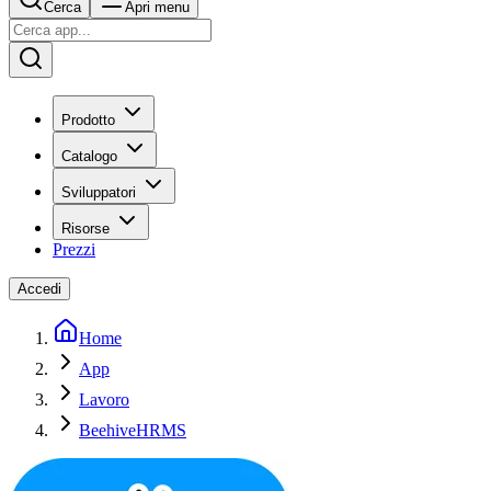
Cerca
Apri menu
Prodotto
Catalogo
Sviluppatori
Risorse
Prezzi
Accedi
Home
App
Lavoro
BeehiveHRMS