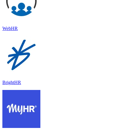
WebHR
BrightHR