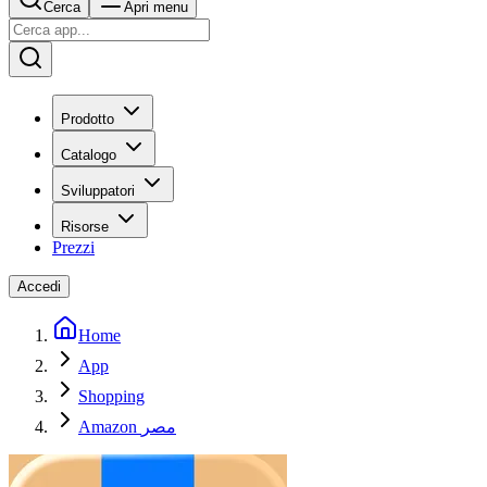
Cerca
Apri menu
Prodotto
Catalogo
Sviluppatori
Risorse
Prezzi
Accedi
Home
App
Shopping
Amazon مصر