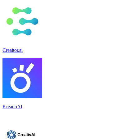
Creaitor.ai
KreadoAI