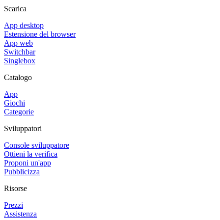
Scarica
App desktop
Estensione del browser
App web
Switchbar
Singlebox
Catalogo
App
Giochi
Categorie
Sviluppatori
Console sviluppatore
Ottieni la verifica
Proponi un'app
Pubblicizza
Risorse
Prezzi
Assistenza