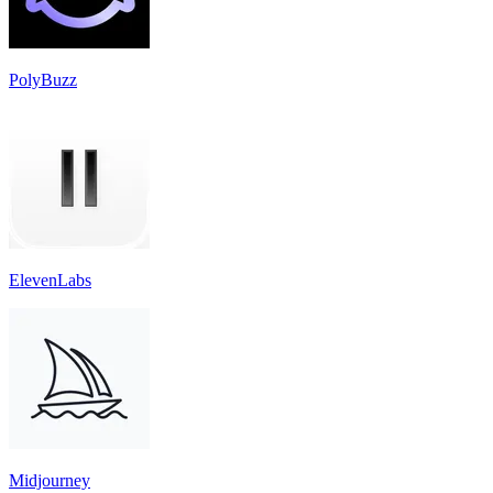
PolyBuzz
ElevenLabs
Midjourney