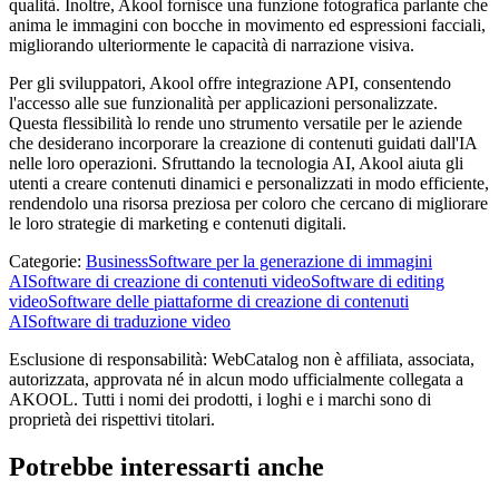
qualità. Inoltre, Akool fornisce una funzione fotografica parlante che
anima le immagini con bocche in movimento ed espressioni facciali,
migliorando ulteriormente le capacità di narrazione visiva.
Per gli sviluppatori, Akool offre integrazione API, consentendo
l'accesso alle sue funzionalità per applicazioni personalizzate.
Questa flessibilità lo rende uno strumento versatile per le aziende
che desiderano incorporare la creazione di contenuti guidati dall'IA
nelle loro operazioni. Sfruttando la tecnologia AI, Akool aiuta gli
utenti a creare contenuti dinamici e personalizzati in modo efficiente,
rendendolo una risorsa preziosa per coloro che cercano di migliorare
le loro strategie di marketing e contenuti digitali.
Categorie
:
Business
Software per la generazione di immagini
AI
Software di creazione di contenuti video
Software di editing
video
Software delle piattaforme di creazione di contenuti
AI
Software di traduzione video
Esclusione di responsabilità: WebCatalog non è affiliata, associata,
autorizzata, approvata né in alcun modo ufficialmente collegata a
AKOOL. Tutti i nomi dei prodotti, i loghi e i marchi sono di
proprietà dei rispettivi titolari.
Potrebbe interessarti anche