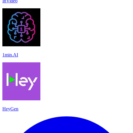
InVideo
1min.AI
HeyGen