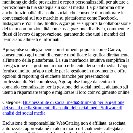
monitoraggio delle prestazioni e report personalizzabili per aiutare a
perfezionare la tua strategia sui social media. La piattaforma offre
anche funzionalità di ascolto social, che consente di monitorare le
conversazioni sul tuo marchio su piattaforme come Facebook,
Instagram e YouTube. Inoltre, Agorapulse supporta la collaborazione
del team con funzionalità come assegnazione di attività, commenti e
flussi di lavoro di approvazione, garantendo che tutti i membri del
team siano allineati e informati.
Agorapulse si integra bene con strumenti popolari come Canva,
consentendo agli utenti di creare e modificare la grafica direttamente
all'interno della piattaforma. La sua interfaccia intuitiva semplifica la
navigazione e la gestione in modo efficiente dei social media. L'app
fornisce inoltre un'app mobile per la gestione in movimento e offre
opzioni di reporting di etichette bianche per presentazioni
professionali. Nel complesso, Agorapulse funge da centro di
comando centralizzato per la gestione dei social media, aiutando gli
utenti a risparmiare tempo e migliorare il loro coinvolgimento online.
Categorie
:
Business
Suite di social media
Strumenti per la gestione
dei social media
Strumenti di ascolto dei social media
Software di
analisi dei social media
Esclusione di responsabilità: WebCatalog non è affiliata, associata,
autorizzata, approvata né in alcun modo ufficialmente collegata a