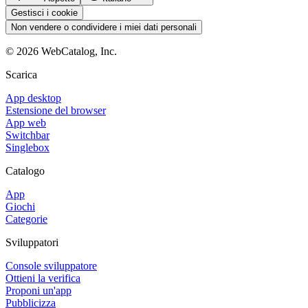
Gestisci i cookie
Non vendere o condividere i miei dati personali
©
2026
WebCatalog, Inc.
Scarica
App desktop
Estensione del browser
App web
Switchbar
Singlebox
Catalogo
App
Giochi
Categorie
Sviluppatori
Console sviluppatore
Ottieni la verifica
Proponi un'app
Pubblicizza