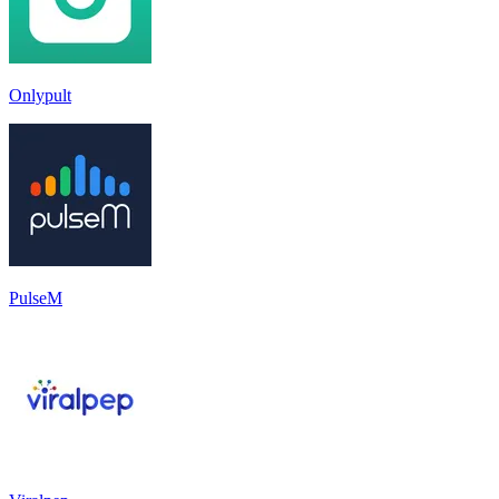
Onlypult
PulseM