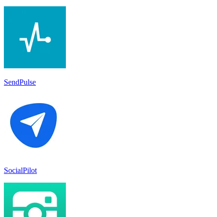
SendPulse
SocialPilot