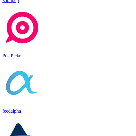
Viralpep
PostPickr
feedalpha