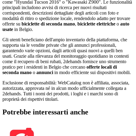
come "Hyundai Tucson 2016" o "Kawasaki Z900". Le funzionalità
principali includono avvisi di ricerca per nuovi risultati
corrispondenti, descrizioni dettagliate degli articoli con foto e
modalità di ritiro o spedizione locale, rendendolo adatto per trovare
offerte su
biciclette di seconda mano
,
biciclette elettriche
o
auto
usate
in Belgio.
Gli utenti beneficiano dell'ampio inventario della piattaforma, che
supporta sia le vendite private che gli annunci professionali,
garantendo varie opzioni, dagli articoli quasi nuovi a quelli ben
usati. Grazie alla rilevanza del monitoraggio quotidiano in contesti
come il recupero di beni rubati, 2dehands fornisce uno strumento
pratico per i residenti in Belgio che cercano
offerte locali di
seconda mano
o
annunci
in modo efficiente sui dispositivi mobili.
Esclusione di responsabilità: WebCatalog non è affiliata, associata,
autorizzata, approvata né in alcun modo ufficialmente collegata a
2dehands. Tutti i nomi dei prodotti, i loghi e i marchi sono di
proprietà dei rispettivi titolari.
Potrebbe interessarti anche