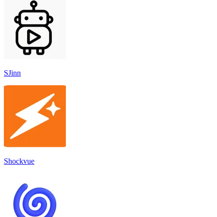
SJinn
Shockvue