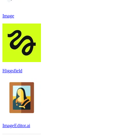
Image
Higgsfield
ImageEditor.ai