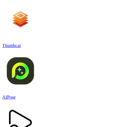
Thumbr.ai
AIPose