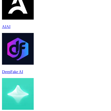
AIAI
DeepFake AI