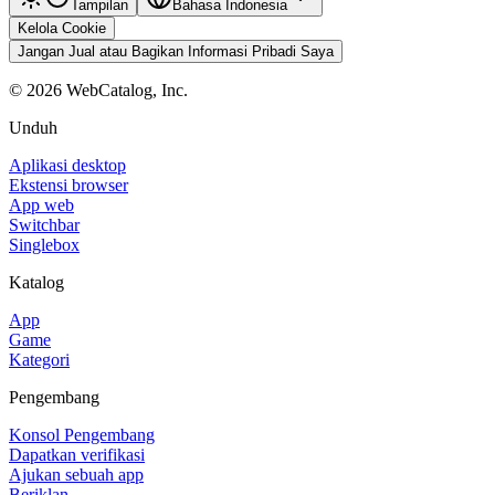
Tampilan
Bahasa Indonesia
Kelola Cookie
Jangan Jual atau Bagikan Informasi Pribadi Saya
©
2026
WebCatalog, Inc.
Unduh
Aplikasi desktop
Ekstensi browser
App web
Switchbar
Singlebox
Katalog
App
Game
Kategori
Pengembang
Konsol Pengembang
Dapatkan verifikasi
Ajukan sebuah app
Beriklan