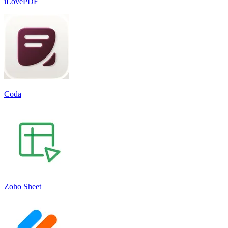
iLovePDF
Coda
Zoho Sheet