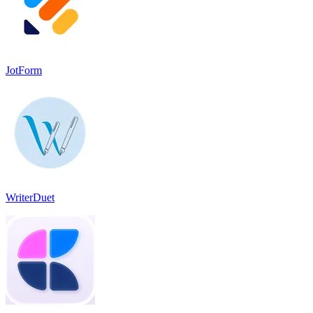
JotForm
WriterDuet