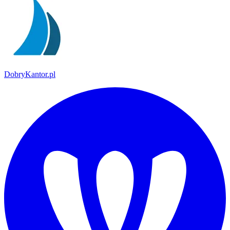
DobryKantor.pl