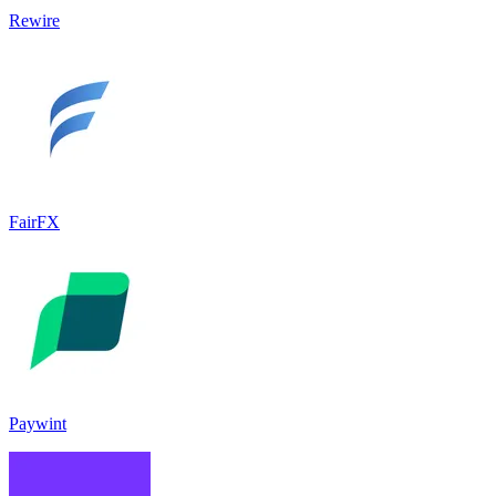
Rewire
FairFX
Paywint