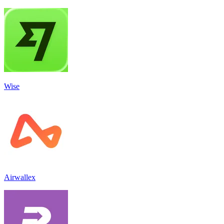
Wise
Airwallex