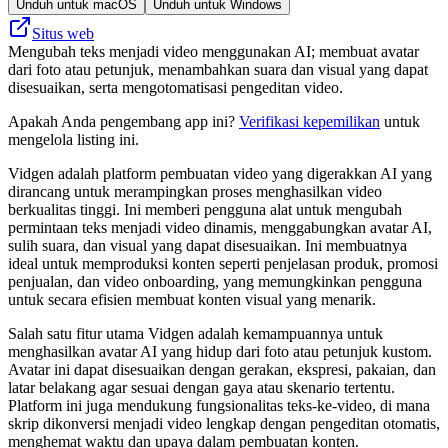
Unduh untuk macOS
Unduh untuk Windows
Situs web
Mengubah teks menjadi video menggunakan AI; membuat avatar
dari foto atau petunjuk, menambahkan suara dan visual yang dapat
disesuaikan, serta mengotomatisasi pengeditan video.
Apakah Anda pengembang app ini?
Verifikasi kepemilikan
untuk
mengelola listing ini.
Vidgen adalah platform pembuatan video yang digerakkan AI yang
dirancang untuk merampingkan proses menghasilkan video
berkualitas tinggi. Ini memberi pengguna alat untuk mengubah
permintaan teks menjadi video dinamis, menggabungkan avatar AI,
sulih suara, dan visual yang dapat disesuaikan. Ini membuatnya
ideal untuk memproduksi konten seperti penjelasan produk, promosi
penjualan, dan video onboarding, yang memungkinkan pengguna
untuk secara efisien membuat konten visual yang menarik.
Salah satu fitur utama Vidgen adalah kemampuannya untuk
menghasilkan avatar AI yang hidup dari foto atau petunjuk kustom.
Avatar ini dapat disesuaikan dengan gerakan, ekspresi, pakaian, dan
latar belakang agar sesuai dengan gaya atau skenario tertentu.
Platform ini juga mendukung fungsionalitas teks-ke-video, di mana
skrip dikonversi menjadi video lengkap dengan pengeditan otomatis,
menghemat waktu dan upaya dalam pembuatan konten.