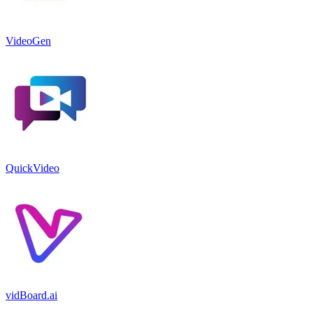
VideoGen
QuickVideo
vidBoard.ai