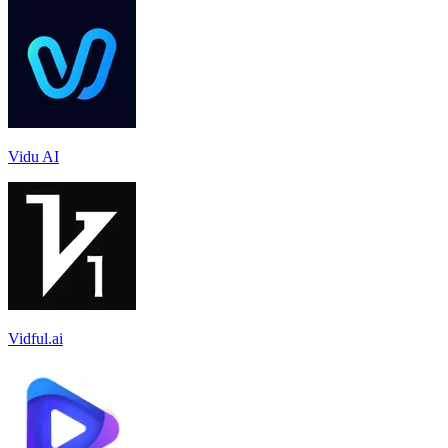
Vidu AI
Vidful.ai