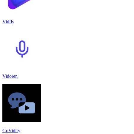
Vidfly
Vidoren
GoVidify