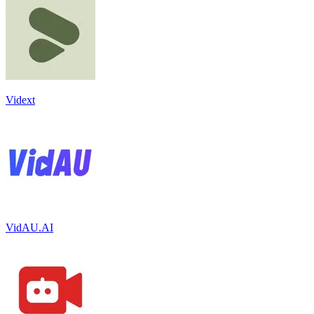
Vidext
VidAU.AI