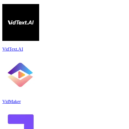
VidText.AI
VidMaker