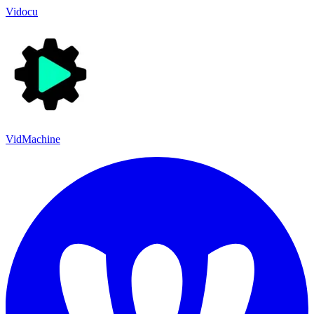
Vidocu
VidMachine