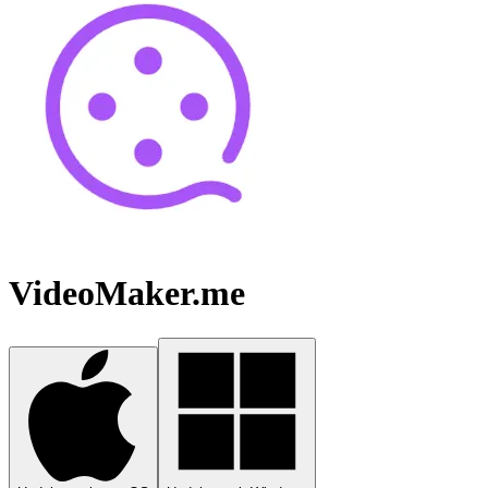
VideoMaker.me