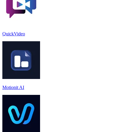
QuickVideo
Motionit AI