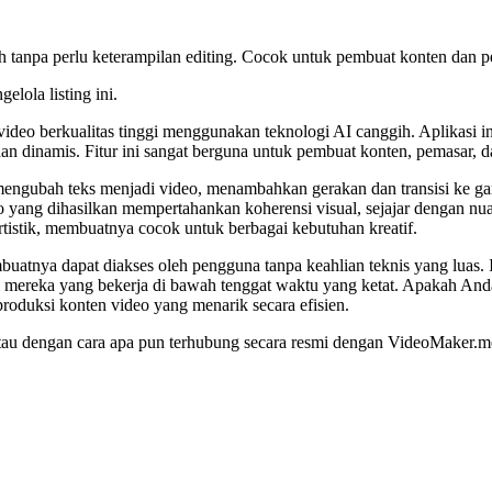
tanpa perlu keterampilan editing. Cocok untuk pembuat konten dan p
elola listing ini.
eo berkualitas tinggi menggunakan teknologi AI canggih. Aplikasi i
n dinamis. Fitur ini sangat berguna untuk pembuat konten, pemasar, d
ngubah teks menjadi video, menambahkan gerakan dan transisi ke gamb
o yang dihasilkan mempertahankan koherensi visual, sejajar dengan n
rtistik, membuatnya cocok untuk berbagai kebutuhan kreatif.
uatnya dapat diakses oleh pengguna tanpa keahlian teknis yang luas
 mereka yang bekerja di bawah tenggat waktu yang ketat. Apakah Anda s
duksi konten video yang menarik secara efisien.
g, atau dengan cara apa pun terhubung secara resmi dengan VideoMaker