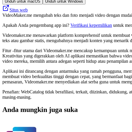
Unduh untuk macOS
Unduh untuk Windows
Situs web
VideoMaker.me mengubah teks dan foto menjadi video dengan mudah 
Apakah Anda pengembang app ini?
Verifikasi kepemilikan
untuk meng
Videomaker.me menawarkan platform komprehensif untuk membuat vid
teks atau gambar statis, mengubahnya menjadi konten yang menarik da
Fitur -fitur utama dari Videomaker.me mencakup kemampuan untuk me
Kreativitas yang digerakkan oleh AI aplikasi memastikan bahwa vide
video mereka, memilih antara adegan seperti hidup atau penampilan a
Aplikasi ini dirancang dengan antarmuka yang ramah pengguna, memb
membuat video berkualitas tinggi dengan cepat, yang bermanfaat bagi
pemasaran, Videomaker.me menyediakan alat serba guna untuk mempro
Penafian: WebCatalog tidak berafiliasi, terkait, diizinkan, didukun
masing-masing.
Anda mungkin juga suka