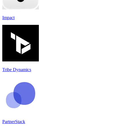
Impact
Tribe Dynamics
PartnerStack