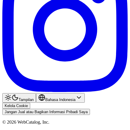
Tampilan
Bahasa Indonesia
Kelola Cookie
Jangan Jual atau Bagikan Informasi Pribadi Saya
©
2026
WebCatalog, Inc.