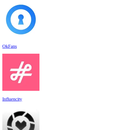
OkFans
Influencity