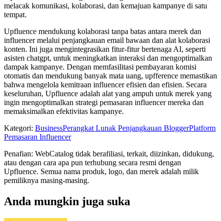
melacak komunikasi, kolaborasi, dan kemajuan kampanye di satu
tempat.
Upfluence mendukung kolaborasi tanpa batas antara merek dan
influencer melalui penjangkauan email bawaan dan alat kolaborasi
konten. Ini juga mengintegrasikan fitur-fitur bertenaga AI, seperti
asisten chatgpt, untuk meningkatkan interaksi dan mengoptimalkan
dampak kampanye. Dengan memfasilitasi pembayaran komisi
otomatis dan mendukung banyak mata uang, upfference memastikan
bahwa mengelola kemitraan influencer efisien dan efisien. Secara
keseluruhan, Upfluence adalah alat yang ampuh untuk merek yang
ingin mengoptimalkan strategi pemasaran influencer mereka dan
memaksimalkan efektivitas kampanye.
Kategori
:
Business
Perangkat Lunak Penjangkauan Blogger
Platform
Pemasaran Influencer
Penafian: WebCatalog tidak berafiliasi, terkait, diizinkan, didukung,
atau dengan cara apa pun terhubung secara resmi dengan
Upfluence. Semua nama produk, logo, dan merek adalah milik
pemiliknya masing-masing.
Anda mungkin juga suka