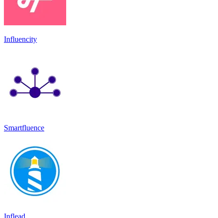
Influencity
Smartfluence
Inflead