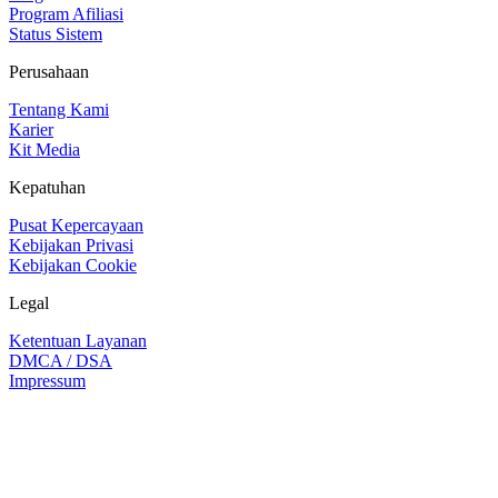
Program Afiliasi
Status Sistem
Perusahaan
Tentang Kami
Karier
Kit Media
Kepatuhan
Pusat Kepercayaan
Kebijakan Privasi
Kebijakan Cookie
Legal
Ketentuan Layanan
DMCA / DSA
Impressum