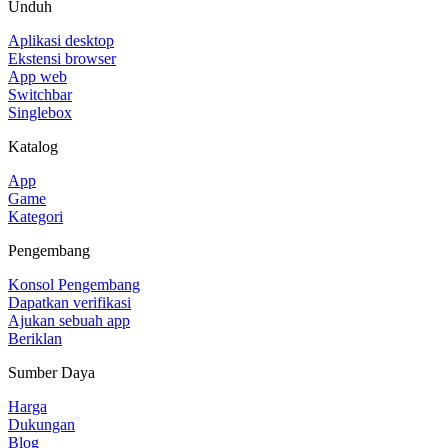
Unduh
Aplikasi desktop
Ekstensi browser
App web
Switchbar
Singlebox
Katalog
App
Game
Kategori
Pengembang
Konsol Pengembang
Dapatkan verifikasi
Ajukan sebuah app
Beriklan
Sumber Daya
Harga
Dukungan
Blog