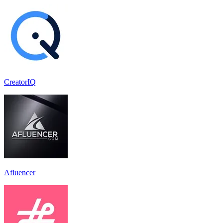
CreatorIQ
Afluencer