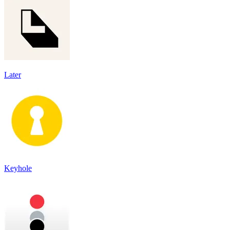
Later
Keyhole