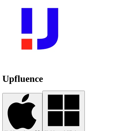
Upfluence