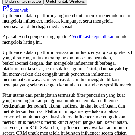
Unduh untuk macOS
Unduh untuk Windows
Situs web
Upfluence adalah platform yang membantu merek menemukan dan
mengelola influencer, melacak kampanye, serta mengelola
pembayaran di berbagai media sosial.
Apakah Anda pengembang app ini?
Verifikasi kepemilikan
untuk
mengelola listing ini.
Upfluence adalah platform pemasaran influencer yang komprehensif
yang dirancang untuk merampingkan proses menemukan,
berkolaborasi dengan, dan mengelola influencer di berbagai
platform media sosial, termasuk Instagram, Tiktok, dan banyak lagi.
Ini menawarkan alat canggih untuk penemuan influencer,
memanfaatkan wawasan berbasis data untuk mengidentifikasi
pencipta yang selaras dengan kebutuhan dan audiens spesifik merek.
Fitur utama dari peningkatan termasuk filter pencarian yang kuat
yang memungkinkan pengguna untuk menemukan influencer
berdasarkan demografi, ukuran audiens, tingkat keterlibatan, dan
metrik terkait lainnya. Platform ini juga menyediakan analisis
terperinci untuk mengevaluasi kinerja influencer, memungkinkan
merek untuk melacak metrik kunci seperti jangkauan, keterlibatan,
konversi, dan ROI. Selain itu, Upfluence menawarkan antarmuka
seperti CRM untuk mengelola hubungan influencer secara efisien,