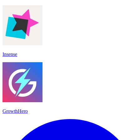
Insense
GrowthHero