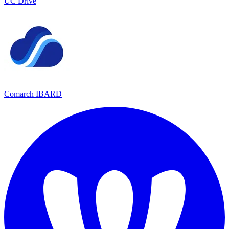
UC Drive
Comarch IBARD