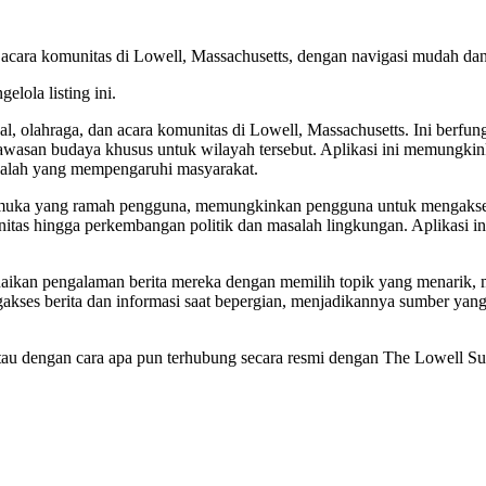
n acara komunitas di Lowell, Massachusetts, dengan navigasi mudah dan
elola listing ini.
 olahraga, dan acara komunitas di Lowell, Massachusetts. Ini berfungs
wawasan budaya khusus untuk wilayah tersebut. Aplikasi ini memungkink
asalah yang mempengaruhi masyarakat.
tarmuka yang ramah pengguna, memungkinkan pengguna untuk mengakses 
omunitas hingga perkembangan politik dan masalah lingkungan. Aplikasi
ikan pengalaman berita mereka dengan memilih topik yang menarik, 
kses berita dan informasi saat bepergian, menjadikannya sumber yang b
g, atau dengan cara apa pun terhubung secara resmi dengan The Lowell 