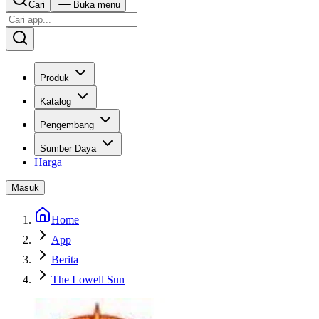
Cari
Buka menu
Produk
Katalog
Pengembang
Sumber Daya
Harga
Masuk
Home
App
Berita
The Lowell Sun