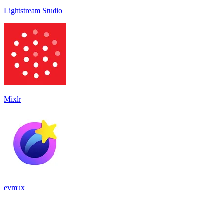
Lightstream Studio
Mixlr
evmux