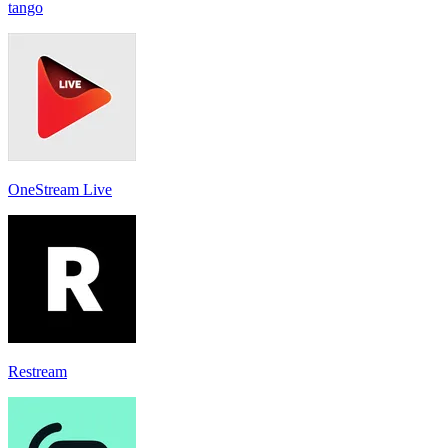
tango
OneStream Live
Restream