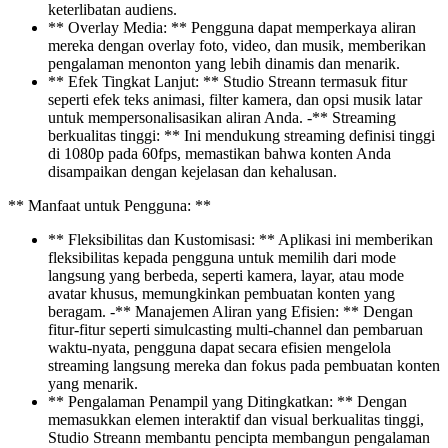
keterlibatan audiens.
** Overlay Media: ** Pengguna dapat memperkaya aliran
mereka dengan overlay foto, video, dan musik, memberikan
pengalaman menonton yang lebih dinamis dan menarik.
** Efek Tingkat Lanjut: ** Studio Streann termasuk fitur
seperti efek teks animasi, filter kamera, dan opsi musik latar
untuk mempersonalisasikan aliran Anda. -** Streaming
berkualitas tinggi: ** Ini mendukung streaming definisi tinggi
di 1080p pada 60fps, memastikan bahwa konten Anda
disampaikan dengan kejelasan dan kehalusan.
** Manfaat untuk Pengguna: **
** Fleksibilitas dan Kustomisasi: ** Aplikasi ini memberikan
fleksibilitas kepada pengguna untuk memilih dari mode
langsung yang berbeda, seperti kamera, layar, atau mode
avatar khusus, memungkinkan pembuatan konten yang
beragam. -** Manajemen Aliran yang Efisien: ** Dengan
fitur-fitur seperti simulcasting multi-channel dan pembaruan
waktu-nyata, pengguna dapat secara efisien mengelola
streaming langsung mereka dan fokus pada pembuatan konten
yang menarik.
** Pengalaman Penampil yang Ditingkatkan: ** Dengan
memasukkan elemen interaktif dan visual berkualitas tinggi,
Studio Streann membantu pencipta membangun pengalaman