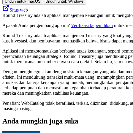
Unduh untuk macOS
Unduh untuk Windows
Situs web
Round Treasury adalah aplikasi manajemen keuangan untuk mengotomat
Apakah Anda pengembang app ini?
Verifikasi kepemilikan
untuk meng
Round Treasury adalah aplikasi manajemen Treasury yang kuat yang 
kas, investasi, dan pembayaran, memastikan bahwa bisnis dapat memp
Aplikasi ini mengotomatiskan berbagai tugas keuangan, seperti pe
perencanaan keuangan strategis. Round Treasury juga mendukung per
untuk merencanakan sumber daya secara efektif. Selain itu, ia mena
Dengan mengintegrasikan dengan sistem keuangan yang ada dan menaw
efisien. Ini mendukung transaksi multi-mata uang, merampingkan pe
arus kas dan kinerja keuangan yang mudah, memungkinkan pengambilan
terhadap penipuan dan memastikan kepatuhan terhadap peraturan keu
mereka dan meningkatkan stabilitas keuangan.
Penafian: WebCatalog tidak berafiliasi, terkait, diizinkan, didukun
masing-masing.
Anda mungkin juga suka