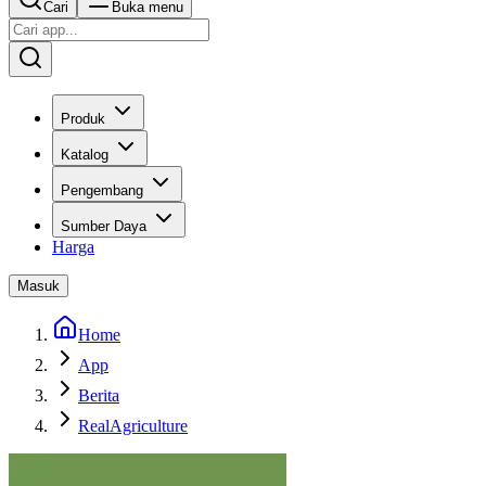
Cari
Buka menu
Produk
Katalog
Pengembang
Sumber Daya
Harga
Masuk
Home
App
Berita
RealAgriculture