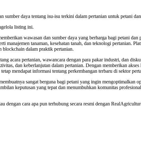
sumber daya tentang isu-isu terkini dalam pertanian untuk petani dan p
elola listing ini.
 memberikan wawasan dan sumber daya yang berharga bagi petani dan pr
eperti manajemen tanaman, kesehatan tanah, dan teknologi pertanian. Plat
n blockchain dalam praktik pertanian.
ang acara pertanian, wawancara dengan para pakar industri, dan diskusi 
vitas, dan keberlanjutan dalam pertanian. Dengan memberikan akses ke s
tetap mendapat informasi tentang perkembangan terbaru di sektor pert
membuatnya sangat berguna bagi petani yang ingin mengoptimalkan op
mbilan keputusan yang tepat dan menumbuhkan komunitas profesional 
g, atau dengan cara apa pun terhubung secara resmi dengan RealAgricul