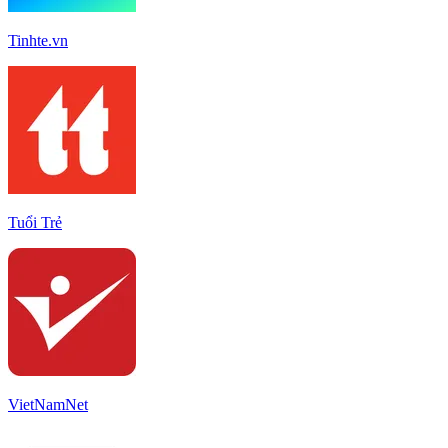
Tinhte.vn
Tuổi Trẻ
VietNamNet