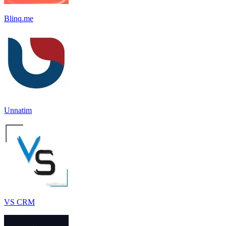
Blinq.me
Unnatim
VS CRM