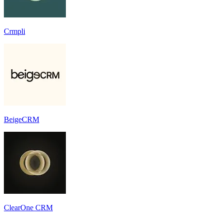
Crmpli
BeigeCRM
ClearOne CRM