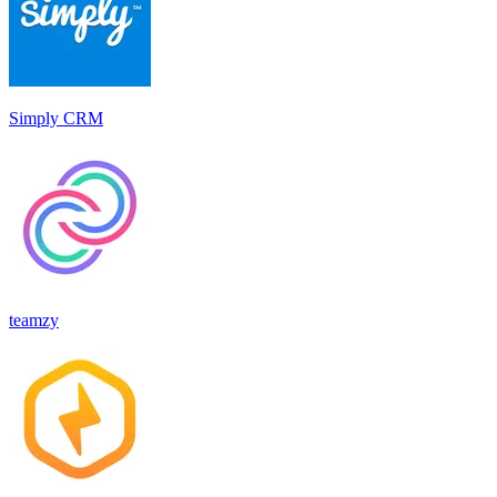
Simply CRM
teamzy