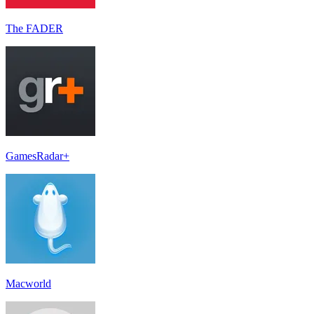
The FADER
GamesRadar+
Macworld