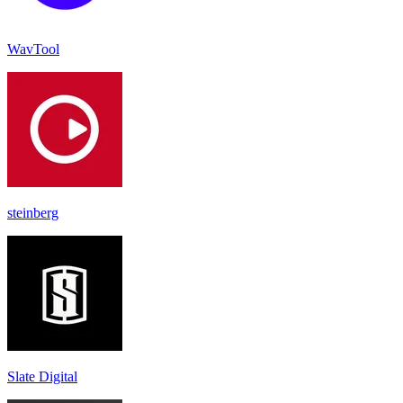
WavTool
steinberg
Slate Digital