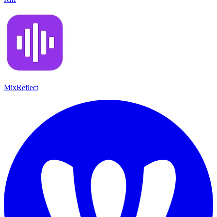
MixReflect