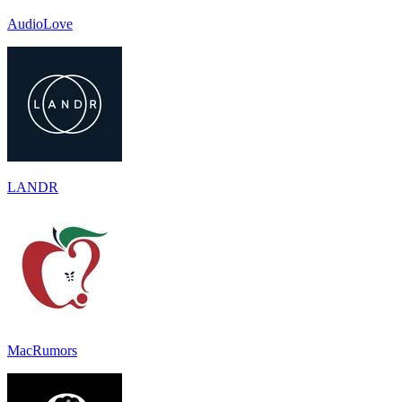
AudioLove
LANDR
MacRumors