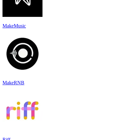
MakeMusic
MakeRNB
Riff