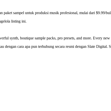
dan paket sampel untuk produksi musik profesional, mulai dari $9.99/bul
elola listing ini.
rful synth, boutique sample packs, pro presets, and more. Every new p
, atau dengan cara apa pun terhubung secara resmi dengan Slate Digita