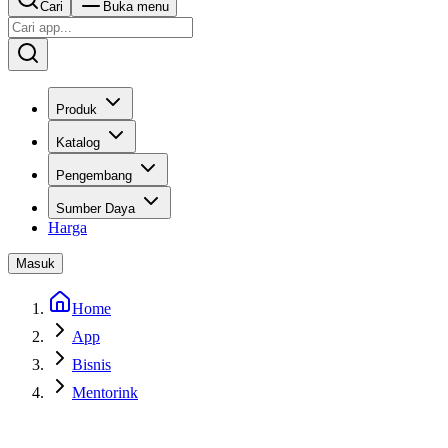
Cari
Buka menu
Produk
Katalog
Pengembang
Sumber Daya
Harga
Masuk
Home
App
Bisnis
Mentorink