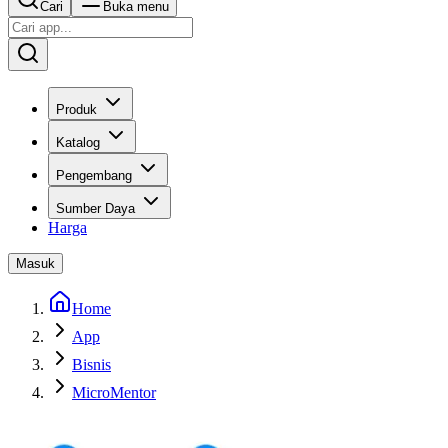
Cari
Buka menu
Produk
Katalog
Pengembang
Sumber Daya
Harga
Masuk
Home
App
Bisnis
MicroMentor