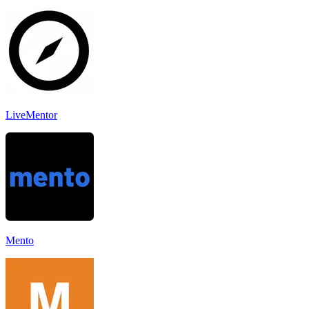
LiveMentor
Mento