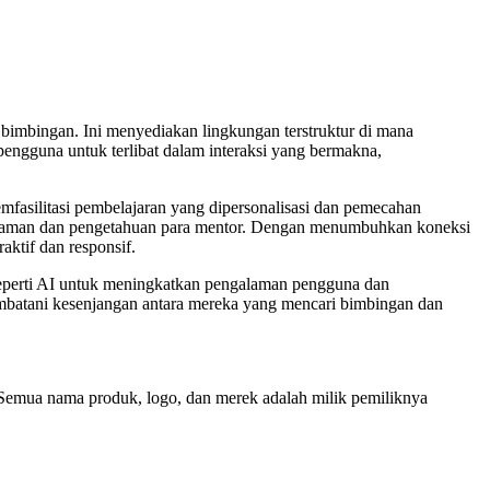
 bimbingan. Ini menyediakan lingkungan terstruktur di mana
ngguna untuk terlibat dalam interaksi yang bermakna,
silitasi pembelajaran yang dipersonalisasi dan pemecahan
alaman dan pengetahuan para mentor. Dengan menumbuhkan koneksi
ktif dan responsif.
seperti AI untuk meningkatkan pengalaman pengguna dan
mbatani kesenjangan antara mereka yang mencari bimbingan dan
. Semua nama produk, logo, dan merek adalah milik pemiliknya