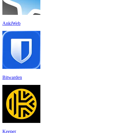
AnkiWeb
Bitwarden
Keeper