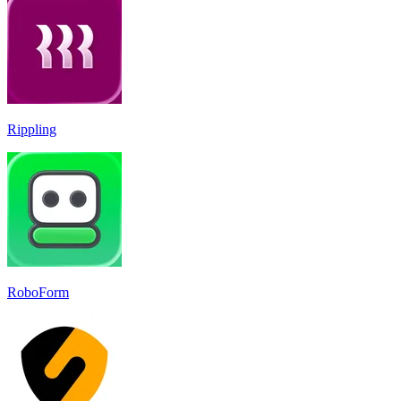
Rippling
RoboForm