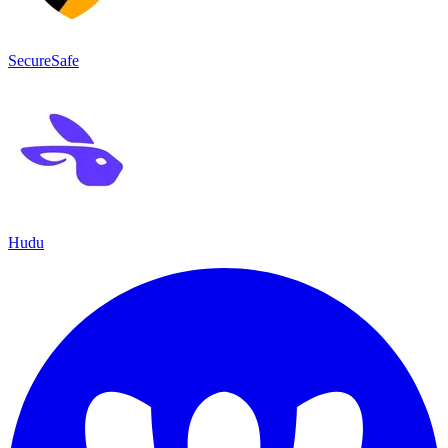
SecureSafe
Hudu