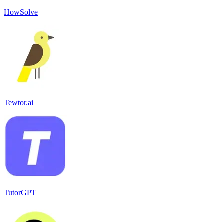
HowSolve
Tewtor.ai
TutorGPT