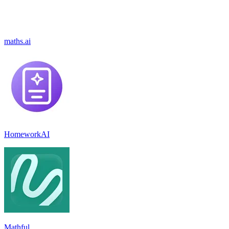
maths.ai
HomeworkAI
Mathful