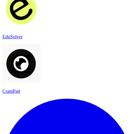
EduSolver
CramPad