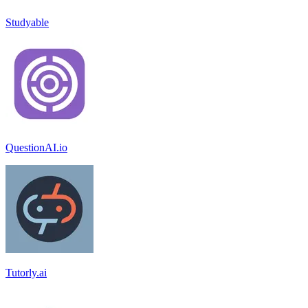
Studyable
QuestionAI.io
Tutorly.ai