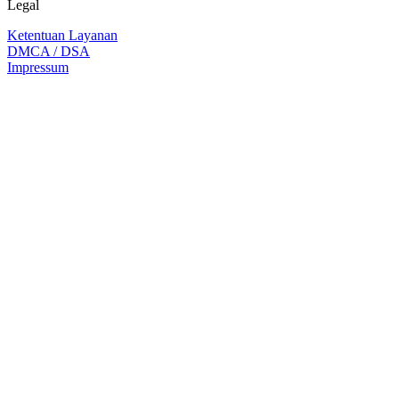
Legal
Ketentuan Layanan
DMCA / DSA
Impressum