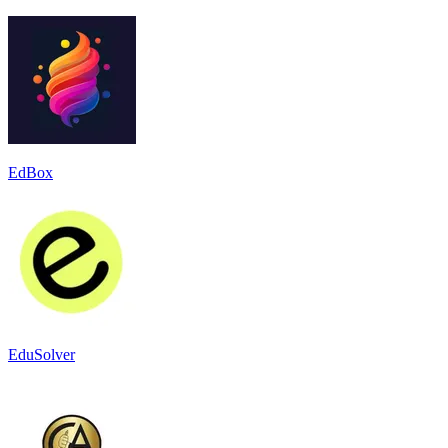
EdBox
EduSolver