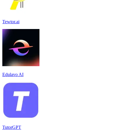
Tewtor.ai
Edulavo AI
TutorGPT