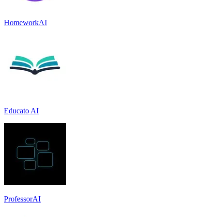
HomeworkAI
Educato AI
ProfessorAI