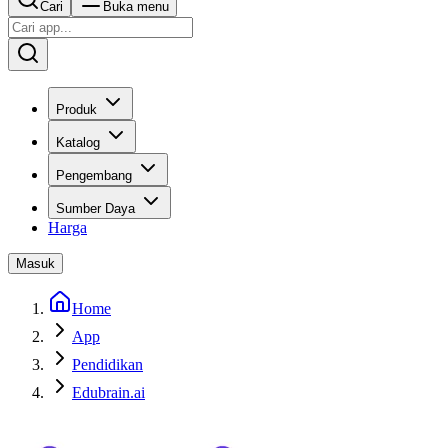
Cari
Buka menu
Produk
Katalog
Pengembang
Sumber Daya
Harga
Masuk
Home
App
Pendidikan
Edubrain.ai