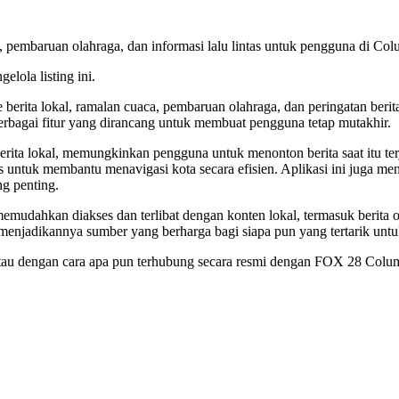
 pembaruan olahraga, dan informasi lalu lintas untuk pengguna di Col
elola listing ini.
ita lokal, ramalan cuaca, pembaruan olahraga, dan peringatan berita.
rbagai fitur yang dirancang untuk membuat pengguna tetap mutakhir.
 berita lokal, memungkinkan pengguna untuk menonton berita saat itu ter
tas untuk membantu menavigasi kota secara efisien. Aplikasi ini juga 
g penting.
mudahkan diakses dan terlibat dengan konten lokal, termasuk berita 
 menjadikannya sumber yang berharga bagi siapa pun yang tertarik unt
ng, atau dengan cara apa pun terhubung secara resmi dengan FOX 28 Co