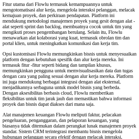
Fitur utama dari Flowlu termasuk kemampuannya untuk
mengotomatisasi alur kerja, mengelola interaksi pelanggan, melacak
kemajuan proyek, dan perkiraan pendapatan. Platform ini
mendukung metodologi manajemen proyek yang gesit dengan alat -
alat seperti sprint dan backlog, membuatnya cocok untuk tim yang
mengikuti proses pengembangan berulang. Selain itu, Flowlu
menawarkan alat kolaborasi yang kuat, termasuk obrolan tim dan
portal klien, untuk meningkatkan komunikasi dan kerja tim.
Opsi kustomisasi Flowlu memungkinkan bisnis untuk menyesuaikan
platform dengan kebutuhan spesifik dan alur kerja mereka. Ini
termasuk fitur -fitur seperti bidang dan tampilan khusus,
memungkinkan pengguna untuk memvisualisasikan data dan tugas
dengan cara yang paling sesuai dengan alur kerja mereka. Platform
ini juga mendukung berbagai integrasi dengan alat eksternal,
menjadikannya serbaguna untuk model bisnis yang berbeda.
Dengan aksesibilitas berbasis cloud, Flowlu memberikan
fleksibilitas untuk tim jarak jauh dan memastikan bahwa informasi
proyek dan bisnis dapat diakses dari mana saja.
Alat manajemen keuangan Flowlu meliputi faktur, pelacakan
pengeluaran, penganggaran, dan pelaporan keuangan, yang
biasanya tidak ditemukan dalam perangkat lunak manajemen proyek
standar. Sistem CRM terintegrasi membantu bisnis mengelola
hubungan pelanggan secara efektif dengan melacak interaksi,