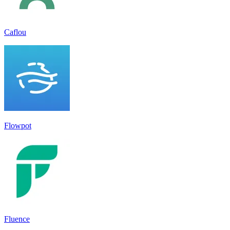
Caflou
Flowpot
Fluence