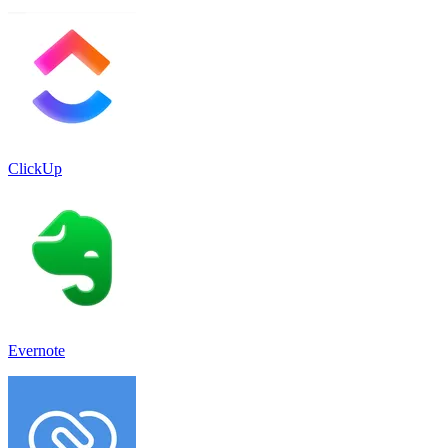
ClickUp
Evernote