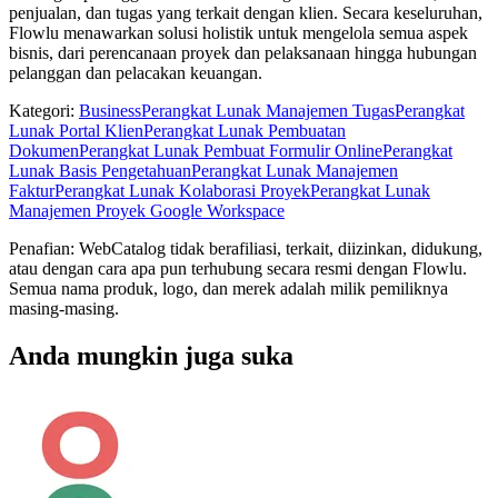
penjualan, dan tugas yang terkait dengan klien. Secara keseluruhan,
Flowlu menawarkan solusi holistik untuk mengelola semua aspek
bisnis, dari perencanaan proyek dan pelaksanaan hingga hubungan
pelanggan dan pelacakan keuangan.
Kategori
:
Business
Perangkat Lunak Manajemen Tugas
Perangkat
Lunak Portal Klien
Perangkat Lunak Pembuatan
Dokumen
Perangkat Lunak Pembuat Formulir Online
Perangkat
Lunak Basis Pengetahuan
Perangkat Lunak Manajemen
Faktur
Perangkat Lunak Kolaborasi Proyek
Perangkat Lunak
Manajemen Proyek Google Workspace
Penafian: WebCatalog tidak berafiliasi, terkait, diizinkan, didukung,
atau dengan cara apa pun terhubung secara resmi dengan Flowlu.
Semua nama produk, logo, dan merek adalah milik pemiliknya
masing-masing.
Anda mungkin juga suka