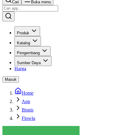
Cari
Buka menu
Produk
Katalog
Pengembang
Sumber Daya
Harga
Masuk
Home
App
Bisnis
Flowlu