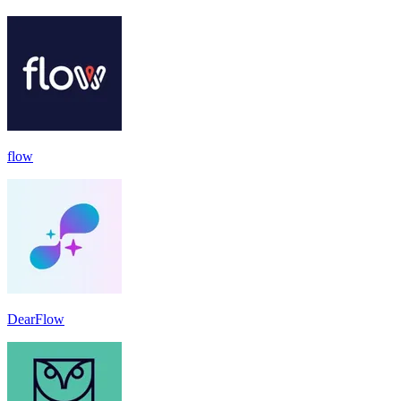
flow
DearFlow