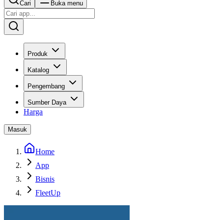
Cari
Buka menu
Produk
Katalog
Pengembang
Sumber Daya
Harga
Masuk
Home
App
Bisnis
FleetUp