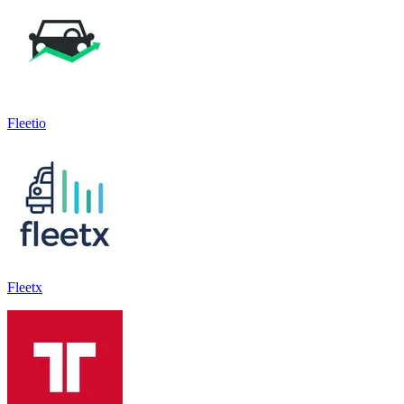
Fleetio
Fleetx