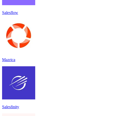
Salesflow
Mazrica
Salesfinity