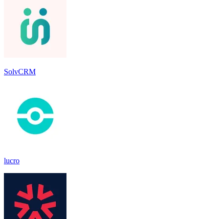
SolvCRM
lucro