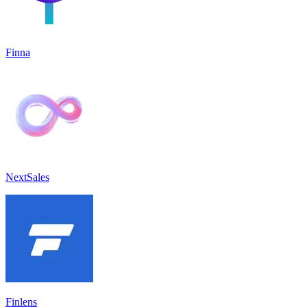
Finna
NextSales
Finlens