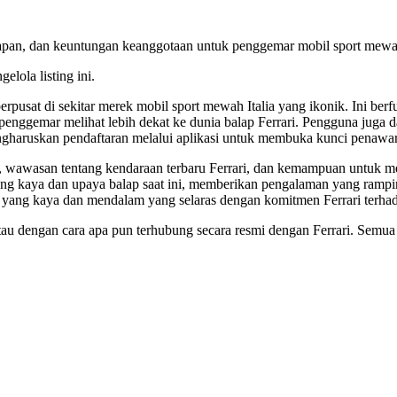
alapan, dan keuntungan keanggotaan untuk penggemar mobil sport mewah
elola listing ini.
usat di sekitar merek mobil sport mewah Italia yang ikonik. Ini berfun
enggemar melihat lebih dekat ke dunia balap Ferrari. Pengguna juga d
engharuskan pendaftaran melalui aplikasi untuk membuka kunci penawa
rinci, wawasan tentang kendaraan terbaru Ferrari, dan kemampuan untuk 
yang kaya dan upaya balap saat ini, memberikan pengalaman yang ram
n yang kaya dan mendalam yang selaras dengan komitmen Ferrari terha
, atau dengan cara apa pun terhubung secara resmi dengan Ferrari. Sem