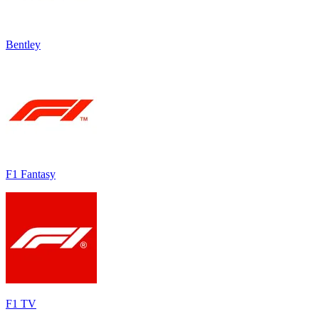
Bentley
F1 Fantasy
F1 TV