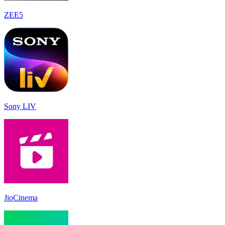
ZEE5
Sony LIV
JioCinema