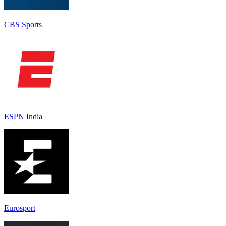
CBS Sports
ESPN India
Eurosport