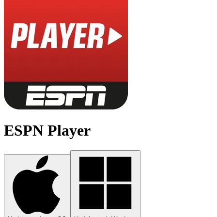
ESPN Player