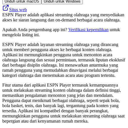
Unduh untuk macOS
Unduh untuk Windows
Situs web
ESPN Player adalah aplikasi streaming olahraga yang menyediakan
akses ke siaran langsung dan on-demand berbagai acara olahraga.
Apakah Anda pengembang app ini?
Verifikasi kepemilikan
untuk
mengelola listing ini.
ESPN Player adalah layanan streaming olahraga yang dirancang
untuk memberi pengguna akses ke berbagai konten olahraga.
Aplikasi ini memungkinkan pengguna untuk menonton acara
olahraga langsung dan sesuai permintaan, termasuk liputan eksklusif
dari berbagai disiplin olahraga. Ini menawarkan antarmuka yang
ramah pengguna yang memudahkan dinavigasi melalui berbagai
kategori olahraga dan menemukan acara atau program tertentu.
Fitur utama dari aplikasi ESPN Player termasuk kemampuannya
untuk melakukan streaming konten olahraga dalam definisi tinggi,
memastikan pengalaman menonton yang jelas dan mendalam.
Pengguna dapat menikmati berbagai olahraga, seperti sepak bola,
bola basket, tenis, dan banyak lagi, tergantung pada konten yang
tersedia. Aplikasi ini kompatibel dengan banyak perangkat,
memungkinkan pengguna untuk melakukan streaming olahraga saat
bepergian atau dari kenyamanan rumah mereka.