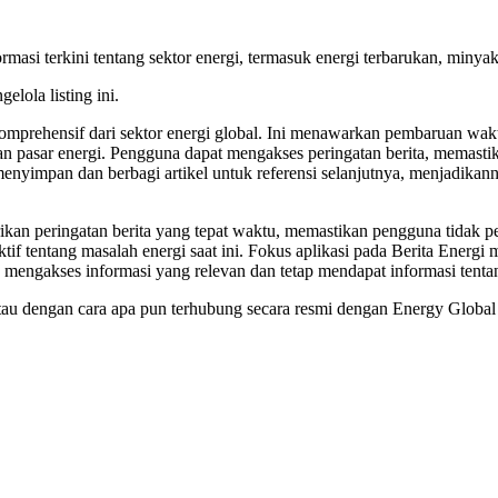
si terkini tentang sektor energi, termasuk energi terbarukan, minyak
elola listing ini.
mprehensif dari sektor energi global. Ini menawarkan pembaruan wak
, dan pasar energi. Pengguna dapat mengakses peringatan berita, memas
menyimpan dan berbagi artikel untuk referensi selanjutnya, menjadikan
an peringatan berita yang tepat waktu, memastikan pengguna tidak per
f tentang masalah energi saat ini. Fokus aplikasi pada Berita Energi 
k mengakses informasi yang relevan dan tetap mendapat informasi tentan
g, atau dengan cara apa pun terhubung secara resmi dengan Energy Glo