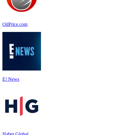
OilPrice.com
E! News
Haber Global