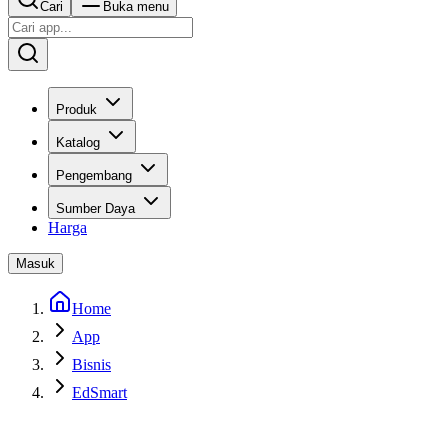
Cari
Buka menu
Produk
Katalog
Pengembang
Sumber Daya
Harga
Masuk
Home
App
Bisnis
EdSmart