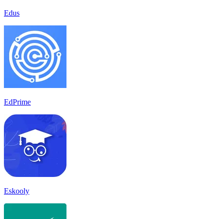
Edus
EdPrime
Eskooly