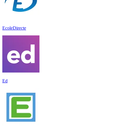
EcoleDirecte
Ed