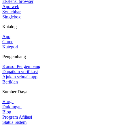
Ekstensi browser
App web
Switchbar
Singlebox
Katalog
App
Game
Kategori
Pengembang
Konsol Pengembang
Dapatkan verifikasi
Ajukan sebuah app
Beriklan
Sumber Daya
Harga
Dukungan
Blog
Program Afiliasi
Status Sistem