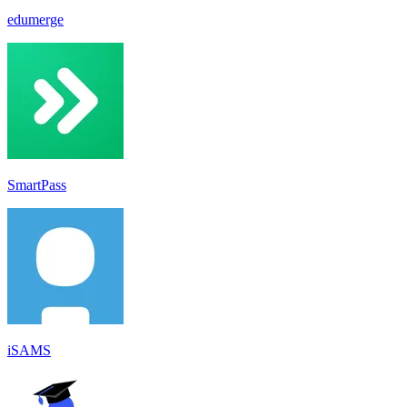
edumerge
SmartPass
iSAMS