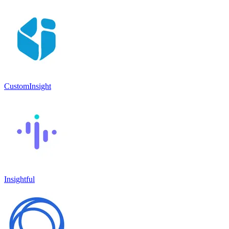
CustomInsight
Insightful