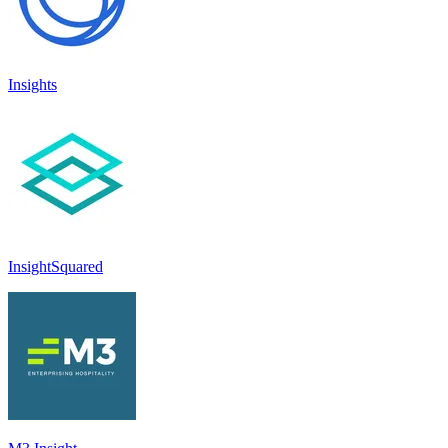
Insights
InsightSquared