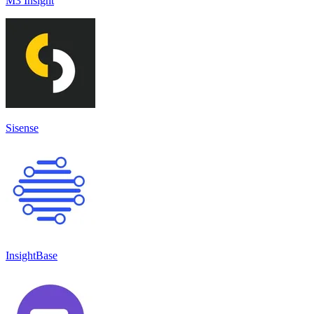
M3 Insight
Sisense
InsightBase