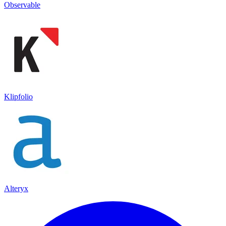
Observable
Klipfolio
Alteryx