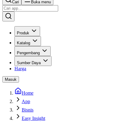
Cari
Buka menu
Produk
Katalog
Pengembang
Sumber Daya
Harga
Masuk
Home
App
Bisnis
Easy Insight