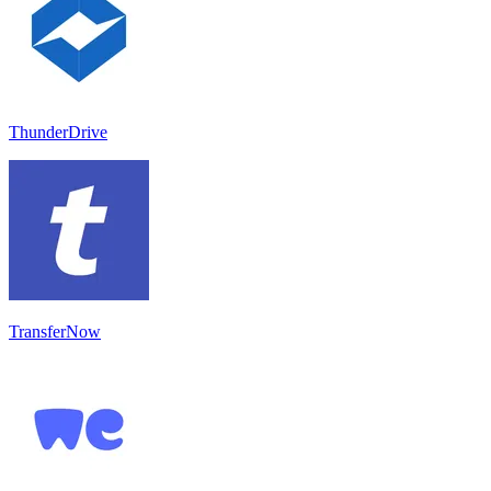
ThunderDrive
TransferNow