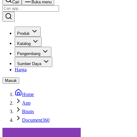
Cari
Buka menu
Produk
Katalog
Pengembang
Sumber Daya
Harga
Masuk
Home
App
Bisnis
Document360