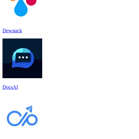
Dewstack
DocsAI