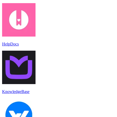
HelpDocs
KnowledgeBase