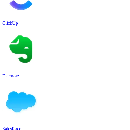
ClickUp
Evernote
Salesforce